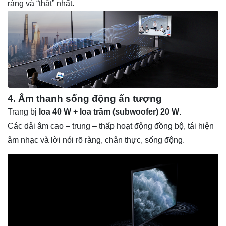
ràng và “thật” nhất.
4. Âm thanh sống động ấn tượng
Trang bị
loa 40 W + loa trầm (subwoofer) 20 W
.
Các dải âm cao – trung – thấp hoạt động đồng bộ, tái hiện
âm nhạc và lời nói rõ ràng, chân thực, sống động.