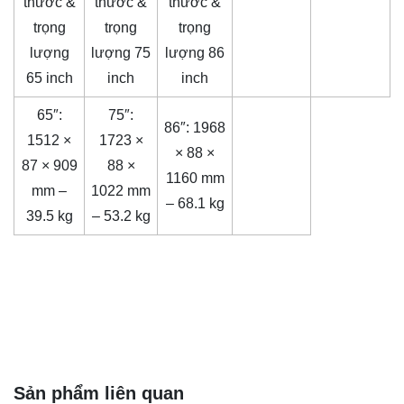
thước &
thước &
thước &
trọng
trọng
trọng
lượng
lượng 75
lượng 86
65 inch
inch
inch
65″:
75″:
86″: 1968
1512 ×
1723 ×
× 88 ×
87 × 909
88 ×
1160 mm
mm –
1022 mm
– 68.1 kg
39.5 kg
– 53.2 kg
Sản phẩm liên quan