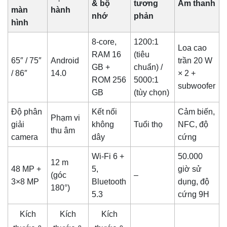
& bộ
tương
Âm thanh
màn
hành
nhớ
phản
hình
8-core,
1200:1
Loa cao
RAM 16
(tiêu
65″ / 75″
Android
trần 20 W
GB +
chuẩn) /
/ 86″
14.0
× 2 +
ROM 256
5000:1
subwoofer
GB
(tùy chọn)
Độ phân
Kết nối
Cảm biến,
Phạm vi
giải
không
Tuổi thọ
NFC, độ
thu âm
camera
dây
cứng
Wi-Fi 6 +
50.000
12 m
48 MP +
5,
giờ sử
(góc
–
3×8 MP
Bluetooth
dụng, độ
180°)
5.3
cứng 9H
Kích
Kích
Kích