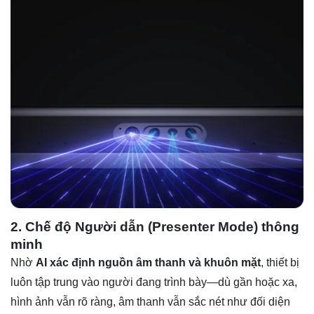
2. Chế độ Người dẫn (Presenter Mode) thông
minh
Nhờ
AI xác định nguồn âm thanh và khuôn mặt
, thiết bị
luôn tập trung vào người đang trình bày—dù gần hoặc xa,
hình ảnh vẫn rõ ràng, âm thanh vẫn sắc nét như đối diện