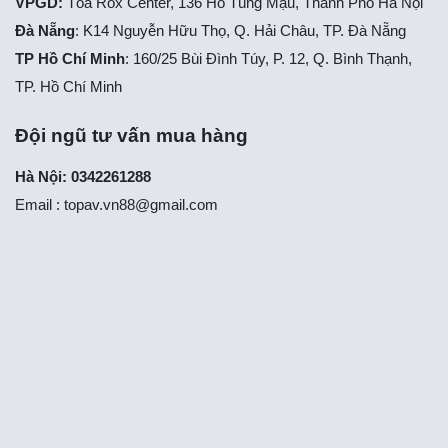
VPGD:
Tòa Rox Center, 136 Hồ Tùng Mậu, Thành Phố Hà Nội
Đà Nẵng
: K14 Nguyễn Hữu Thọ, Q. Hải Châu, TP. Đà Nẵng
TP Hồ Chí Minh
: 160/25 Bùi Đình Túy, P. 12, Q. Bình Thạnh,
TP. Hồ Chí Minh
Đội ngũ tư vấn mua hàng
Hà Nội: 0342261288
Email :
topav.vn88@gmail.com