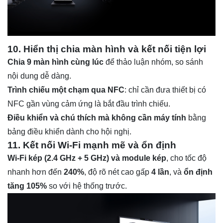
10. Hiển thị chia màn hình và kết nối tiện lợi
Chia 9 màn hình cùng lúc
để thảo luận nhóm, so sánh
nội dung dễ dàng.
Trình chiếu một chạm qua NFC
: chỉ cần đưa thiết bị có
NFC gần vùng cảm ứng là bắt đầu trình chiếu.
Điều khiển và chú thích mà không cần máy tính
bằng
bảng điều khiển dành cho hội nghị.
11. Kết nối Wi-Fi mạnh mẽ và ổn định
Wi-Fi kép (2.4 GHz + 5 GHz) và module kép
, cho tốc độ
nhanh hơn đến
240%
, độ rõ nét cao gấp
4 lần
, và
ổn định
tăng 105%
so với hệ thống trước.