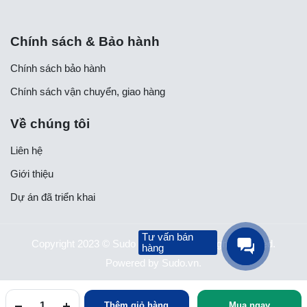
Chính sách & Bảo hành
Chính sách bảo hành
Chính sách vận chuyển, giao hàng
Về chúng tôi
Liên hệ
Giới thiệu
Dự án đã triển khai
Tư vấn bán
Copyright 2023 © Sudo cms Theme. All right reserved.
hàng
Powered by Sudo.vn.
Thêm giỏ hàng
Mua ngay