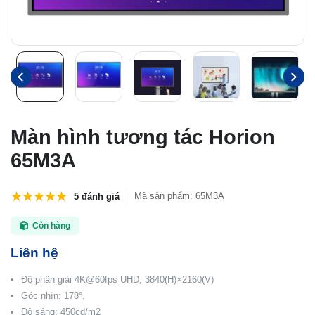
Màn hình tương tác Horion
65M3A
Mã sản phẩm
:
65M3A
5 đánh giá
Còn hàng
Liên hệ
Độ phân giải 4K@60fps UHD, 3840(H)×2160(V)
Góc nhìn: 178°.
Độ sáng: 450cd/m2