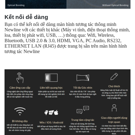
Kết nối dễ dàng
Bạn có thể kết nối dễ dàng màn hình tương tác thông minh
Newline với các thiết bị khác (Máy vi tính, điện thoại thông minh,
loa, thiết bị phát wifi, USB, …) thông qua: Wifi, Wireless,
Bluetooth, USB 2.0 & 3.0, HDMI, VGA, PC Audio, RS232,
ETHERNET LAN (RJ45) được trang bị sẵn trên màn hình hình
tương tác Newline