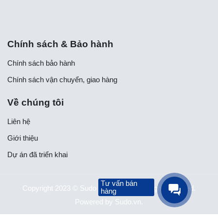
Chính sách & Bảo hành
Chính sách bảo hành
Chính sách vận chuyển, giao hàng
Về chúng tôi
Liên hệ
Giới thiệu
Dự án đã triển khai
Tư vấn bán
Copyright 2023 © Sudo cms Theme. All right reserved.
hàng
Powered by Sudo.vn.