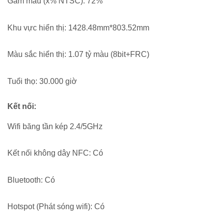
Gam màu (x% NTSC): 72%
Khu vực hiển thị: 1428.48mm*803.52mm
Màu sắc hiển thị: 1.07 tỷ màu (8bit+FRC)
Tuổi thọ: 30.000 giờ
Kết nối:
Wifi băng tần kép 2.4/5GHz
Kết nối không dây NFC: Có
Bluetooth: Có
Hotspot (Phát sóng wifi): Có