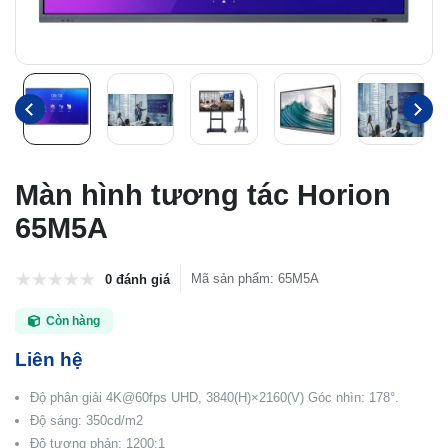
Màn hình tương tác Horion
65M5A
Mã sản phẩm
:
65M5A
0 đánh giá
Còn hàng
Liên hệ
Độ phân giải 4K@60fps UHD, 3840(H)×2160(V) Góc nhìn: 178°.
Độ sáng: 350cd/m2
Độ tương phản: 1200:1