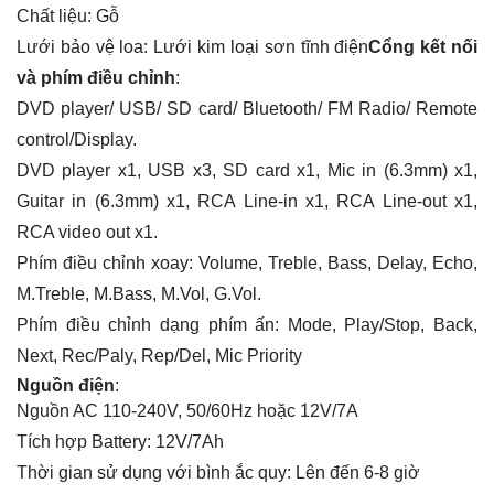
Chất liệu: Gỗ
Lưới bảo vệ loa: Lưới kim loại sơn tĩnh điện
Cổng kết nối
và phím điều chỉnh
:
DVD player/ USB/ SD card/ Bluetooth/ FM Radio/ Remote
control/Display.
DVD player x1, USB x3, SD card x1, Mic in (6.3mm) x1,
Guitar in (6.3mm) x1, RCA Line-in x1, RCA Line-out x1,
RCA video out x1.
Phím điều chỉnh xoay: Volume, Treble, Bass, Delay, Echo,
M.Treble, M.Bass, M.Vol, G.Vol.
Phím điều chỉnh dạng phím ấn: Mode, Play/Stop, Back,
Next, Rec/Paly, Rep/Del, Mic Priority
Nguồn điện
:
Nguồn AC 110-240V, 50/60Hz hoặc 12V/7A
Tích hợp Battery: 12V/7Ah
Thời gian sử dụng với bình ắc quy: Lên đến 6-8 giờ