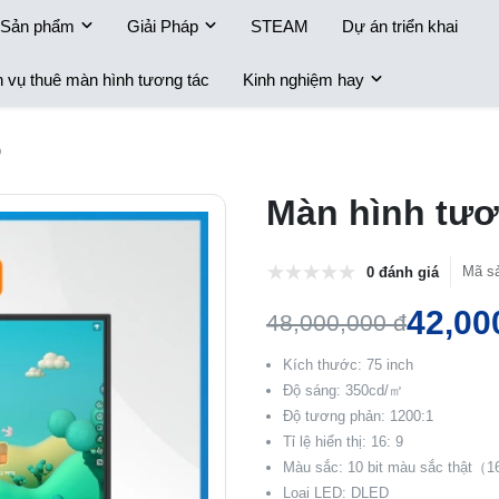
Sản phẩm
Giải Pháp
STEAM
Dự án triển khai
h vụ thuê màn hình tương tác
Kinh nghiệm hay
o
Màn hình tươ
Mã s
0 đánh giá
42,00
48,000,000 đ
Kích thước: 75 inch
Độ sáng: 350cd/㎡
Độ tương phản: 1200:1
Tỉ lệ hiển thị: 16: 9
Màu sắc: 10 bit màu sắc thật（
Loại LED: DLED