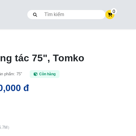
0
ng tác 75", Tomko
ản phẩm
:
75"
Còn hàng
0,000 đ
16.7M）