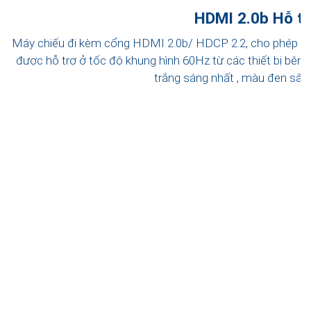
HDMI 2.0b Hỗ t
Máy chiếu đi kèm cổng HDMI 2.0b/ HDCP 2.2, cho phép bạ
được hỗ trợ ở tốc độ khung hình 60Hz từ các thiết bị bên n
trắng sáng nhất , màu đen sâu n