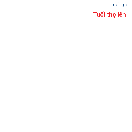
huống khá
Tuổi thọ lên t