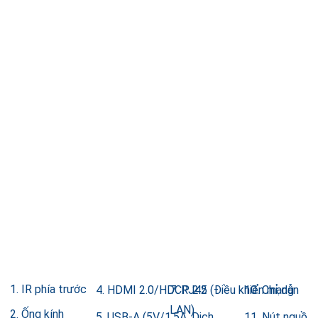
IR phía trước
4. HDMI 2.0/HDCP 2.2
7. RJ45 (Điều khiển mạng
10. Chỉ dẫn
LAN)
Ống kính
5. USB-A (5V/1.5A, Dịch
11. Nút nguồn