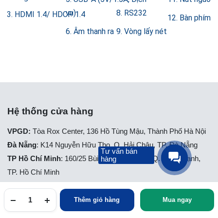
vụ)
8. RS232
HDMI 1.4/ HDCP 1.4
12. Bàn phím &
6. Âm thanh ra
9. Vòng lấy nét
Hệ thống cửa hàng
VPGD:
Tòa Rox Center, 136 Hồ Tùng Mậu, Thành Phố Hà Nội
Đà Nẵng
: K14 Nguyễn Hữu Thọ, Q. Hải Châu, TP. Đà Nẵng
Tư vấn bán
TP Hồ Chí Minh
: 160/25 Bùi Đình Túy, P. 12, Q. Bình Thạnh,
hàng
TP. Hồ Chí Minh
Đội ngũ tư vấn mua hàng
Thêm giỏ hàng
Mua ngay
Hà Nội: 0342261288