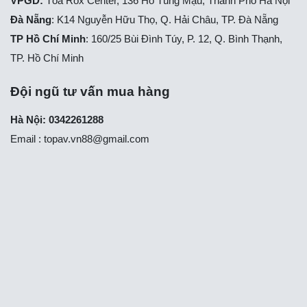
VPGD:
Tòa Rox Center, 136 Hồ Tùng Mậu, Thành Phố Hà Nội
Đà Nẵng
: K14 Nguyễn Hữu Thọ, Q. Hải Châu, TP. Đà Nẵng
TP Hồ Chí Minh
: 160/25 Bùi Đình Túy, P. 12, Q. Bình Thạnh,
TP. Hồ Chí Minh
Đội ngũ tư vấn mua hàng
Hà Nội: 0342261288
Email :
topav.vn88@gmail.com