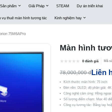
Sản phẩm
Giải Pháp
STEAM
Dự án triển khai
h vụ thuê màn hình tương tác
Kinh nghiệm hay
Horion 75M6APro
Màn hình tươ
Mã s
0 đánh giá
Liên 
78,000,000 đ
Kích thước màn hình: 75 inch
Đèn nền: DLED; độ phân giải: 4
Công nghệ cảm ứng: Hồng ngoại 
Số lượng điểm chạm: Max 40 đi
Công cụ tương tác: Bằng tay hoặ