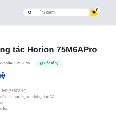
0
ng tác Horion 75M6APro
ản phẩm
:
75M5APro
Còn hàng
hệ
K UHD (3840*2160)
(IR); kính cường lực chống chói AG
ểm
c bút