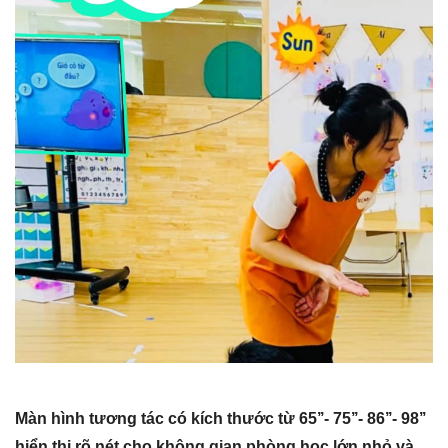
Màn hình tương tác có kích thước từ 65’’- 75’’- 86’’- 98’’
hiển thị rõ nét cho không gian phòng học lớn nhỏ và