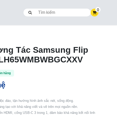
0
ơng Tác Samsung Flip
 - LH65WMBWBGCXXV
òn hàng
hệ
ộc đáo, tận hưởng hình ảnh sắc nét, sống động.
ng tạo với khả năng viết và vẽ trên mọi nguồn nền.
n HDMI, cổng USB-C 3 trong 1, đảm bảo khả năng kết nối linh