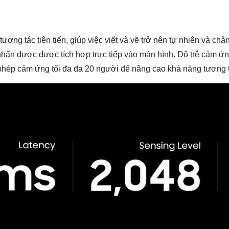
ơng tác tiên tiến, giúp việc viết và vẽ trở nên tự nhiên và châ
ấn được được tích hợp trực tiếp vào màn hình. Độ trễ cảm ứng
phép cảm ứng tối đa đa 20 người để nâng cao khả năng tương 