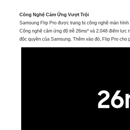
Công Nghệ Cảm Ứng Vượt Trội
Samsung Flip Pro được trang bị công nghệ màn hình tư
Công nghệ cảm ứng độ trễ 26ms* và 2.048 điểm lực nh
độc quyền của Samsung. Thêm vào đó, Flip Pro cho 