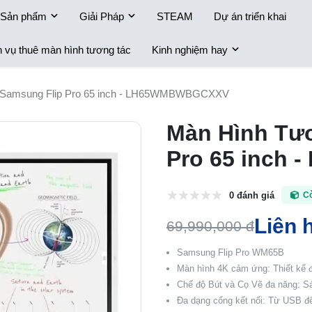
Sản phẩm
Giải Pháp
STEAM
Dự án triển khai
h vụ thuê màn hình tương tác
Kinh nghiệm hay
 Samsung Flip Pro 65 inch - LH65WMBWBGCXXV
Màn Hình Tư
Pro 65 inch
0 đánh giá
C
Liên 
69,990,000 đ
Samsung Flip Pro WM65B
Màn hình 4K cảm ứng: Thiết kế đ
Chế độ Bút và Cọ Vẽ đa năng: Sá
Đa dạng cổng kết nối: Từ USB đế