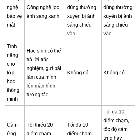
nghệ
Công nghệ lọc
dùng thường
dùng thường
bảo vệ
ánh sáng xanh
xuyên bị ánh
xuyên bị ánh
mắt
sáng chiếu
sáng chiếu
vào
vào
Tính
Học sinh có thể
năng
trả lời trắc
cho
nghiệm, gửi bài
lớp
Không có
Không có
làm của mình
học
lên màn hình
thông
tương tác
minh
Tối đa 10
điểm chạm,
Cảm
Tối thiểu 20
Tối đa 10
tốc độ cảm
ứng
điểm chạm
điểm chạm
ứng hay