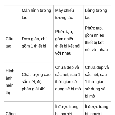
Màn hình tương
Máy chiếu
Bảng tương
tác
tương tác
tác
Phức tạp,
Phức tạp,
gồm nhiều
Cấu
Đơn giản, chỉ
gồm nhiều
thiết bị kết
tạo
gồm 1 thiết bị
thiết bị kết nối
nối với nhau
với nhau
Chưa đẹp và
Chưa đẹp và
Hình
Chất lượng cao,
sắc nét, sau 1
sắc nét, sau
ảnh
sắc nét, độ
thời gian sử
1 thời gian
hiển
phân giải 4K
dụng sẽ bị mờ
sử dụng sẽ
thị
bị mờ
Ít được trang
Ít được trang
Công
bị, người
bị, người